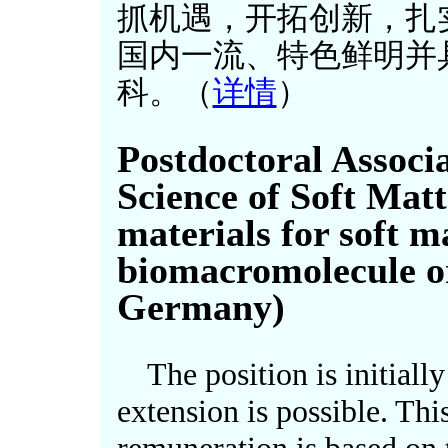
抓机遇，开拓创新，扎
国内一流、特色鲜明并
科。（
详情
）
Postdoctoral Associa
Science of Soft Mat
materials for soft m
biomacromolecule or
Germany)
The position is initiall
extension is possible. This